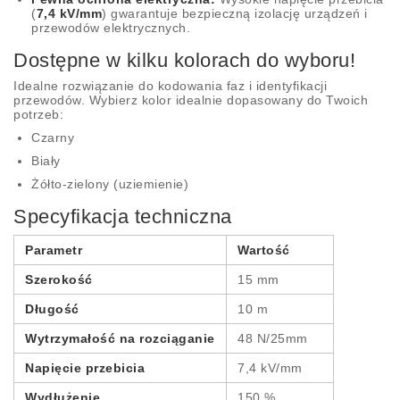
(
7,4 kV/mm
) gwarantuje bezpieczną izolację urządzeń i
przewodów elektrycznych.
Dostępne w kilku kolorach do wyboru!
Idealne rozwiązanie do kodowania faz i identyfikacji
przewodów. Wybierz kolor idealnie dopasowany do Twoich
potrzeb:
Czarny
Biały
Żółto-zielony (uziemienie)
Specyfikacja techniczna
Parametr
Wartość
Szerokość
15 mm
Długość
10 m
Wytrzymałość na rozciąganie
48 N/25mm
Napięcie przebicia
7,4 kV/mm
Wydłużenie
150 %