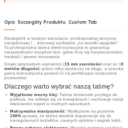
Opis
Szczegóły Produktu
Custom Tab
Niezbędnik w każdym warsztacie, profesjonalnej skrzynce
narzędziowej i... domowej szufladzie „na wszelki wypadek”.
Ta profesjonalna taśma elektroizolacyjna to gwarancja
niezawodności wszędzie tam, gdzie liczy się bezpieczeństwo,
trwałość i pewne mocowanie.
Dzięki optymalnym wymiarom (
15 mm szerokości
oraz aż 1
0
metrów długości
) jedna rolka wystarczy na długo, a szeroka
gama kolorystyczna pozwoli Ci na perfekcyjne oznaczanie
przewodów.
Dlaczego warto wybrać naszą taśmę?
Wyjątkowo mocny klej:
Taśma doskonale przylega do
podłoża, nie odkleja się na krawędziach i zachowuje swoje
właściwości nawet w trudnych warunkach.
Maksymalna elastyczność:
Wydłużenie na poziomie
150%
sprawia, że taśma idealnie dopasowuje się do
nieregularnych kształtów, ciasnych oplotów i wiązek kabli.
Pewna ochrona elektryczna:
Wysokie napięcie przebicia